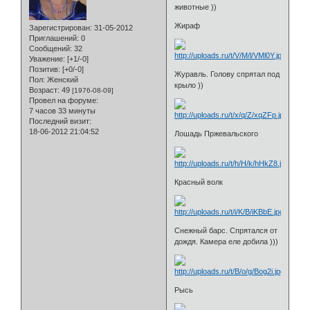
животные ))
Жираф
Зарегистрирован
: 31-05-2012
Приглашений:
0
Сообщений:
32
Уважение:
[+1/-0]
Позитив:
[+0/-0]
Журавль. Голову спрятал под
Пол:
Женский
крыло ))
Возраст:
49
[1976-08-09]
Провел на форуме:
7 часов 33 минуты
Последний визит:
18-06-2012 21:04:52
Лошадь Пржевальского
Красный волк
Снежный барс. Спрятался от
дождя. Камера еле добила )))
Рысь