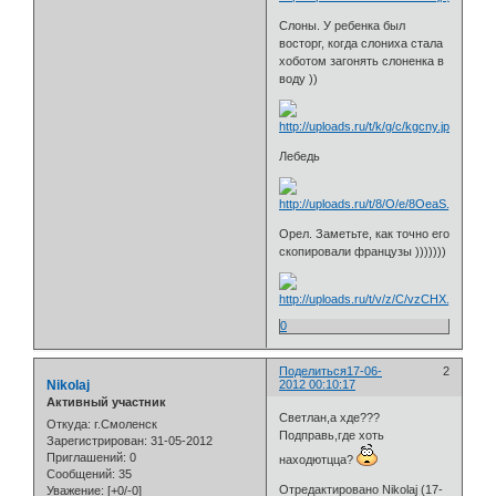
Слоны. У ребенка был
восторг, когда слониха стала
хоботом загонять слоненка в
воду ))
Лебедь
Орел. Заметьте, как точно его
скопировали французы )))))))
0
Поделиться
17-06-
2
Nikolaj
2012 00:10:17
Активный участник
Светлан,а хде???
Откуда:
г.Смоленск
Подправь,где хоть
Зарегистрирован
: 31-05-2012
Приглашений:
0
находютцца?
Сообщений:
35
Отредактировано Nikolaj (17-
Уважение:
[+0/-0]