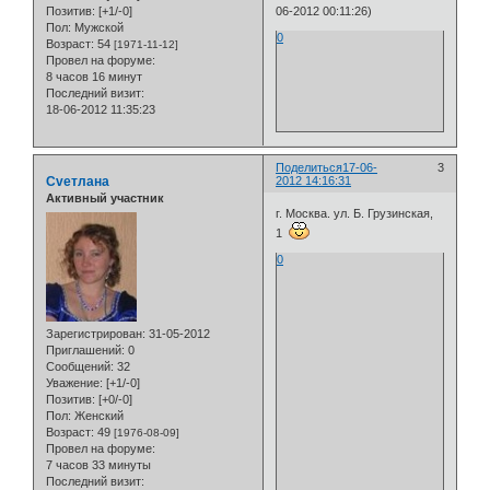
Позитив:
[+1/-0]
06-2012 00:11:26)
Пол:
Мужской
0
Возраст:
54
[1971-11-12]
Провел на форуме:
8 часов 16 минут
Последний визит:
18-06-2012 11:35:23
Поделиться
17-06-
3
Cveтлана
2012 14:16:31
Активный участник
г. Москва. ул. Б. Грузинская,
1
0
Зарегистрирован
: 31-05-2012
Приглашений:
0
Сообщений:
32
Уважение:
[+1/-0]
Позитив:
[+0/-0]
Пол:
Женский
Возраст:
49
[1976-08-09]
Провел на форуме:
7 часов 33 минуты
Последний визит: