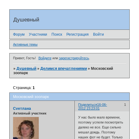
Душевный
Форум
Участники
Поиск
Регистрация
Войти
Активные темы
Привет, Гость!
Войдите
или
зарегистрируйтесь
.
»
Душевный
»
Делимся впечатлениями
»
Московский
зоопарк
Страница:
1
Московский зоопарк
Поделиться
16-06-
1
Cveтлана
2012 23:23:01
Активный участник
У нас было мало времени,
поэтому успели посмотреть
далеко не все. Еще сильно
мешал дождь. Поэтому
наших фот не будет. Только