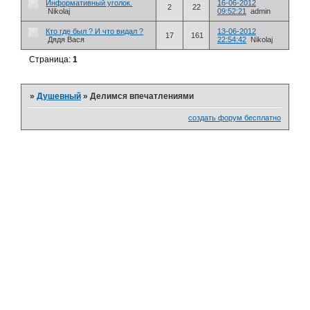
Информативный уголок.
16-06-2012
2
22
Nikolaj
09:52:21
admin
Кто где был ? И что видал ?
13-06-2012
17
161
Дядя Вася
22:54:42
Nikolaj
Страница:
1
»
Душевный
»
Делимся впечатлениями
создать форум бесплатно