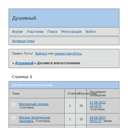
Душевный
Форум
Участники
Поиск
Регистрация
Войти
Активные темы
Привет, Гость!
Войдите
или
зарегистрируйтесь
.
»
Душевный
»
Делимся впечатлениями
Страница:
1
Делимся впечатлениями
Последнее
Тема
Ответов
Просмотров
сообщение
17-06-2012
Московский зоопарк
2
26
14:16:31
Cveтлана
Cveтлана
Москва. Бородинская
16-06-2012
1
15
панорама.
Cveтлана
09:57:27
admin