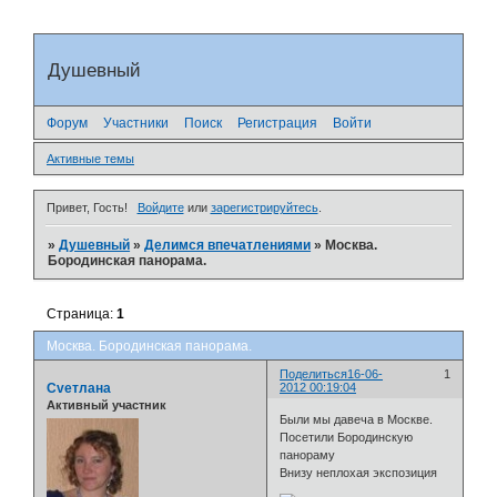
Душевный
Форум
Участники
Поиск
Регистрация
Войти
Активные темы
Привет, Гость!
Войдите
или
зарегистрируйтесь
.
»
Душевный
»
Делимся впечатлениями
»
Москва.
Бородинская панорама.
Страница:
1
Москва. Бородинская панорама.
Поделиться
16-06-
1
Cveтлана
2012 00:19:04
Активный участник
Были мы давеча в Москве.
Посетили Бородинскую
панораму
Внизу неплохая экспозиция