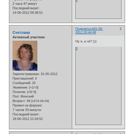
0
2 часа 47 минут
Последний визит:
14-06-2012 09:38:51
Поделиться
01-06-
2
Cveтлана
2012 20:44:49
Активный участник
Ну я, а чё? )))
0
Зарегистрирован
: 31-05-2012
Приглашений:
0
Сообщений:
32
Уважение:
[+1/-0]
Позитив:
[+0/-0]
Пол:
Женский
Возраст:
49
[1976-08-09]
Провел на форуме:
7 часов 33 минуты
Последний визит:
18-06-2012 21:04:52