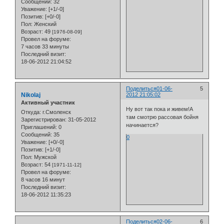
Сообщений:
32
Уважение:
[+1/-0]
Позитив:
[+0/-0]
Пол:
Женский
Возраст:
49
[1976-08-09]
Провел на форуме:
7 часов 33 минуты
Последний визит:
18-06-2012 21:04:52
Поделиться
01-06-
5
Nikolaj
2012 21:05:02
Активный участник
Ну вот так пока и живем!А
Откуда:
г.Смоленск
там смотрю рассовая бойня
Зарегистрирован
: 31-05-2012
начинается?
Приглашений:
0
Сообщений:
35
0
Уважение:
[+0/-0]
Позитив:
[+1/-0]
Пол:
Мужской
Возраст:
54
[1971-11-12]
Провел на форуме:
8 часов 16 минут
Последний визит:
18-06-2012 11:35:23
Поделиться
02-06-
6