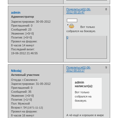
Поделиться
02-06-
8
admin
2012 00:15:47
Администратор
Зарегистрирован
: 30-05-2012
Приглашений:
0
Вот только
Сообщений:
23
собрался на боковую.
Уважение:
[+0/-0]
Позитив:
[+0/-0]
0
Провел на форуме:
8 часов 14 минут
Последний визит:
19-06-2012 21:46:55
Поделиться
02-06-
9
Nikolaj
2012 00:23:17
Активный участник
Откуда:
г.Смоленск
admin
Зарегистрирован
: 31-05-2012
написал(а):
Приглашений:
0
Сообщений:
35
Вот только
Уважение:
[+0/-0]
собрался на
Позитив:
[+1/-0]
боковую.
Пол:
Мужской
Возраст:
54
[1971-11-12]
Провел на форуме:
А чё-ещё и хорошее в мире
8 часов 16 минут