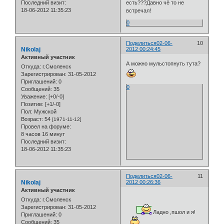
есть???Давно чё то не
Последний визит:
18-06-2012 11:35:23
встречал!
0
Поделиться
02-06-
10
Nikolaj
2012 00:24:45
Активный участник
А можно мульстопнуть тута?
Откуда:
г.Смоленск
Зарегистрирован
: 31-05-2012
Приглашений:
0
0
Сообщений:
35
Уважение:
[+0/-0]
Позитив:
[+1/-0]
Пол:
Мужской
Возраст:
54
[1971-11-12]
Провел на форуме:
8 часов 16 минут
Последний визит:
18-06-2012 11:35:23
Поделиться
02-06-
11
Nikolaj
2012 00:26:36
Активный участник
Откуда:
г.Смоленск
Зарегистрирован
: 31-05-2012
Ладно ,пшол и я!
Приглашений:
0
Сообщений:
35