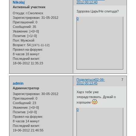
Nikolaj
2012 00:12:40
Активный участник
Здорова Царь!Не спитцца?
Откуда:
г.Смоленск
Зарегистрирован
: 31-05-2012
0
Приглашений:
0
Сообщений:
35
Уважение:
[+0/-0]
Позитив:
[+1/-0]
Пол:
Мужской
Возраст:
54
[1971-11-12]
Провел на форуме:
8 часов 16 минут
Последний визит:
18-06-2012 11:35:23
Поделиться
02-06-
7
admin
2012 00:13:45
Администратор
Харэ тебе уже
Зарегистрирован
: 30-05-2012
злорадствовать. Думай о
Приглашений:
0
хорошем
Сообщений:
23
Уважение:
[+0/-0]
0
Позитив:
[+0/-0]
Провел на форуме:
8 часов 14 минут
Последний визит:
19-06-2012 21:46:55