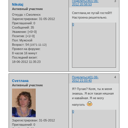
Поделиться
01-06-
3
Nikolaj
2012 20:58:53
Активный участник
Светлана,не пугай гостей!!!
Откуда:
г.Смоленск
Настроена решительно.
Зарегистрирован
: 31-05-2012
Приглашений:
0
0
Сообщений:
35
Уважение:
[+0/-0]
Позитив:
[+1/-0]
Пол:
Мужской
Возраст:
54
[1971-11-12]
Провел на форуме:
8 часов 16 минут
Последний визит:
18-06-2012 11:35:23
Поделиться
01-06-
4
Cveтлана
2012 21:03:40
Активный участник
Я? Пугаю? Коля, ты ж меня
знаешь. Я вся такая няшная
и кавайная. Я не могу
напугать
0
Зарегистрирован
: 31-05-2012
Приглашений:
0