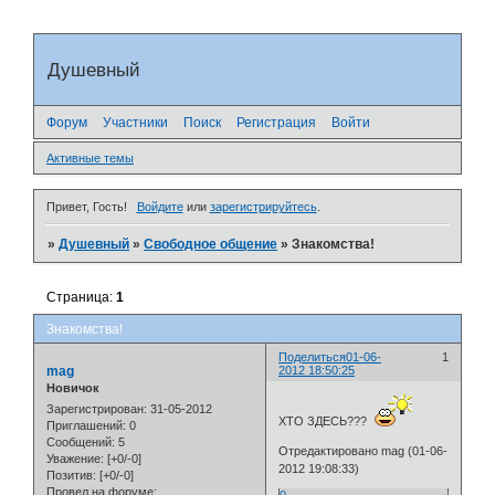
Душевный
Форум
Участники
Поиск
Регистрация
Войти
Активные темы
Привет, Гость!
Войдите
или
зарегистрируйтесь
.
»
Душевный
»
Свободное общение
»
Знакомства!
Страница:
1
Знакомства!
Поделиться
01-06-
1
mag
2012 18:50:25
Новичок
Зарегистрирован
: 31-05-2012
ХТО ЗДЕСЬ???
Приглашений:
0
Сообщений:
5
Отредактировано mag (01-06-
Уважение:
[+0/-0]
2012 19:08:33)
Позитив:
[+0/-0]
Провел на форуме: