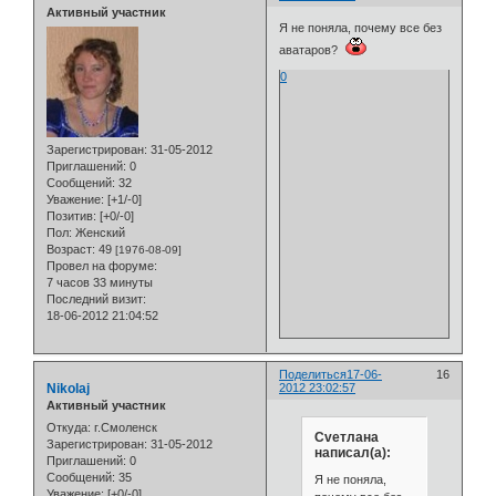
Активный участник
Я не поняла, почему все без
аватаров?
0
Зарегистрирован
: 31-05-2012
Приглашений:
0
Сообщений:
32
Уважение:
[+1/-0]
Позитив:
[+0/-0]
Пол:
Женский
Возраст:
49
[1976-08-09]
Провел на форуме:
7 часов 33 минуты
Последний визит:
18-06-2012 21:04:52
Поделиться
17-06-
16
Nikolaj
2012 23:02:57
Активный участник
Откуда:
г.Смоленск
Cveтлана
Зарегистрирован
: 31-05-2012
написал(а):
Приглашений:
0
Сообщений:
35
Я не поняла,
Уважение:
[+0/-0]