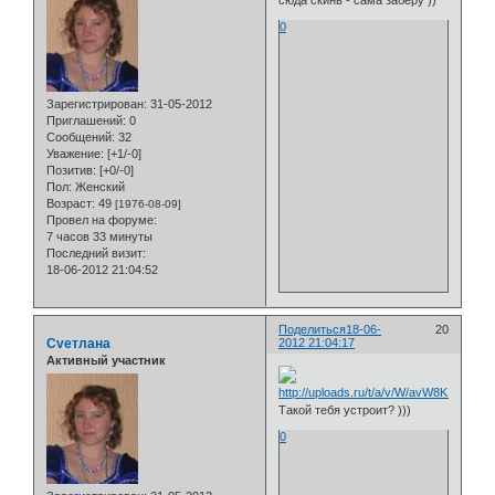
сюда скинь - сама заберу ))
0
Зарегистрирован
: 31-05-2012
Приглашений:
0
Сообщений:
32
Уважение:
[+1/-0]
Позитив:
[+0/-0]
Пол:
Женский
Возраст:
49
[1976-08-09]
Провел на форуме:
7 часов 33 минуты
Последний визит:
18-06-2012 21:04:52
Поделиться
18-06-
20
Cveтлана
2012 21:04:17
Активный участник
Такой тебя устроит? )))
0