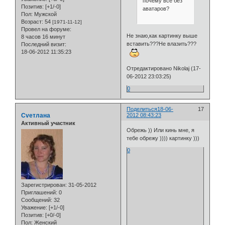
почему все без
Позитив:
[+1/-0]
аватаров?
Пол:
Мужской
Возраст:
54
[1971-11-12]
Провел на форуме:
Не знаю,как картинку выше
8 часов 16 минут
вставить???Не влазить???
Последний визит:
18-06-2012 11:35:23
Отредактировано Nikolaj (17-
06-2012 23:03:25)
0
Поделиться
18-06-
17
Cveтлана
2012 08:43:23
Активный участник
Обрежь )) Или кинь мне, я
тебе обрежу )))) картинку )))
0
Зарегистрирован
: 31-05-2012
Приглашений:
0
Сообщений:
32
Уважение:
[+1/-0]
Позитив:
[+0/-0]
Пол:
Женский