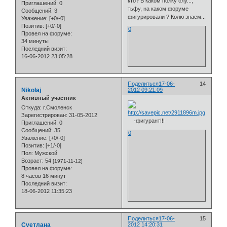
кто? В каком полку слу...,
Приглашений:
0
тьфу, на каком форуме
Сообщений:
3
фигурировали ? Колю знаем...
Уважение:
[+0/-0]
Позитив:
[+0/-0]
0
Провел на форуме:
34 минуты
Последний визит:
16-06-2012 23:05:28
Поделиться
17-06-
14
Nikolaj
2012 09:21:09
Активный участник
Откуда:
г.Смоленск
Зарегистрирован
: 31-05-2012
-фигурант!!!
Приглашений:
0
Сообщений:
35
0
Уважение:
[+0/-0]
Позитив:
[+1/-0]
Пол:
Мужской
Возраст:
54
[1971-11-12]
Провел на форуме:
8 часов 16 минут
Последний визит:
18-06-2012 11:35:23
Поделиться
17-06-
15
Cveтлана
2012 14:20:31