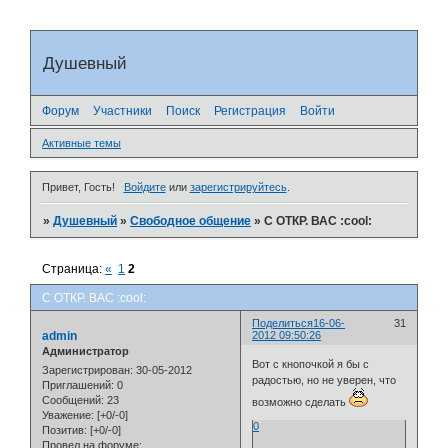
Душевный
Форум
Участники
Поиск
Регистрация
Войти
Активные темы
Привет, Гость!
Войдите
или
зарегистрируйтесь
.
»
Душевный
»
Свободное общение
»
С ОТКР. ВАС :cool:
Страница:
«
1
2
С ОТКР. ВАС :cool:
Поделиться
16-06-
31
admin
2012 09:50:26
Администратор
Вот с кнопочкой я бы с
Зарегистрирован
: 30-05-2012
радостью, но не уверен, что
Приглашений:
0
Сообщений:
23
возможно сделать
Уважение:
[+0/-0]
0
Позитив:
[+0/-0]
Провел на форуме: