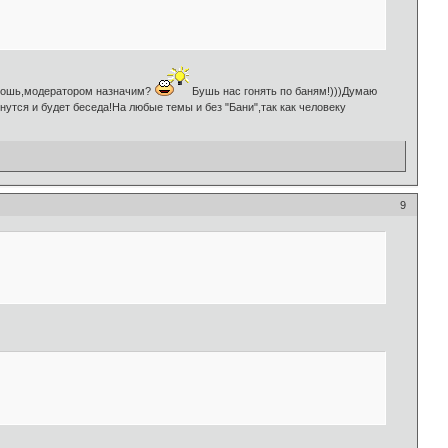
хошь,модератором назначим?
Бушь нас гонять по баням!)))Думаю
утся и будет беседа!На любые темы и без "Бани",так как человеку
9