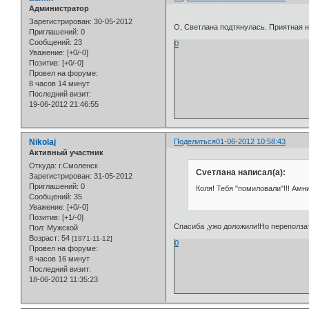
Администратор
Зарегистрирован
: 30-05-2012
О, Светлана подтянулась. Приятная
Приглашений:
0
Сообщений:
23
0
Уважение:
[+0/-0]
Позитив:
[+0/-0]
Провел на форуме:
8 часов 14 минут
Последний визит:
19-06-2012 21:46:55
Nikolaj
Поделиться
01-06-2012 10:58:43
Активный участник
Откуда:
г.Смоленск
Cveтлана написал(а):
Зарегистрирован
: 31-05-2012
Приглашений:
0
Коля! Тебя "помиловали"!!! Амни
Сообщений:
35
Уважение:
[+0/-0]
Позитив:
[+1/-0]
Спасиба ,ужо доложили!Но переползат
Пол:
Мужской
Возраст:
54
[1971-11-12]
0
Провел на форуме:
8 часов 16 минут
Последний визит:
18-06-2012 11:35:23