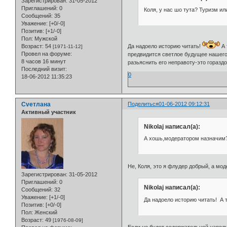
Зарегистрирован
: 31-05-2012
Приглашений:
0
Коля, у нас шо тута? Туризм ил
Сообщений:
35
Уважение:
[+0/-0]
Позитив:
[+1/-0]
Пол:
Мужской
Да надоело историю читать!
А 
Возраст:
54
[1971-11-12]
Провел на форуме:
предвидится светлое будущее нашего 
8 часов 16 минут
разьяснить его неправоту-это горазд
Последний визит:
0
18-06-2012 11:35:23
Cveтлана
Поделиться
01-06-2012 09:12:31
Активный участник
Nikolaj написал(а):
А хошь,модератором назначим
Не, Коля, это я флудер добрый, а моде
Зарегистрирован
: 31-05-2012
Приглашений:
0
Nikolaj написал(а):
Сообщений:
32
Уважение:
[+1/-0]
Да надоело историю читать! А т
Позитив:
[+0/-0]
Пол:
Женский
Возраст:
49
[1976-08-09]