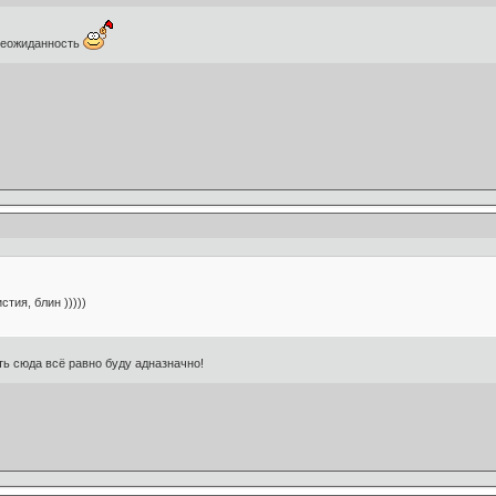
 неожиданность
стия, блин )))))
ь сюда всё равно буду адназначно!