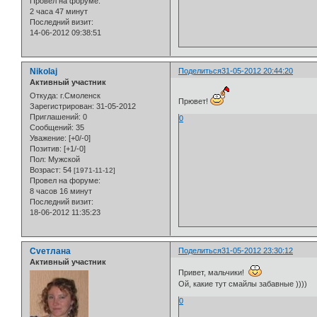
Провел на форуме:
2 часа 47 минут
Последний визит:
14-06-2012 09:38:51
Nikolaj
Поделиться
31-05-2012 20:44:20
Активный участник
Откуда:
г.Смоленск
Прювет!
Зарегистрирован
: 31-05-2012
Приглашений:
0
0
Сообщений:
35
Уважение:
[+0/-0]
Позитив:
[+1/-0]
Пол:
Мужской
Возраст:
54
[1971-11-12]
Провел на форуме:
8 часов 16 минут
Последний визит:
18-06-2012 11:35:23
Cveтлана
Поделиться
31-05-2012 23:30:12
Активный участник
Привет, мальчики!
Ой, какие тут смайлы забавные ))))
0