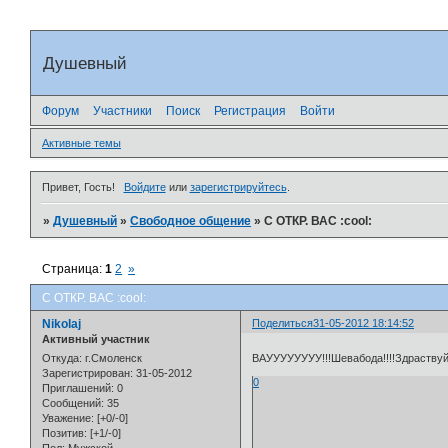
Душевный
Форум
Участники
Поиск
Регистрация
Войти
Активные темы
Привет, Гость!
Войдите
или
зарегистрируйтесь
.
»
Душевный
»
Свободное общение
»
С ОТКР. ВАС :cool:
Страница:
1
2
»
С ОТКР. ВАС :cool:
Nikolaj
Поделиться
31-05-2012 18:14:52
Активный участник
Откуда:
г.Смоленск
ВАУУУУУУУУ!!!Шевабода!!!!Здраству
Зарегистрирован
: 31-05-2012
0
Приглашений:
0
Сообщений:
35
Уважение:
[+0/-0]
Позитив:
[+1/-0]