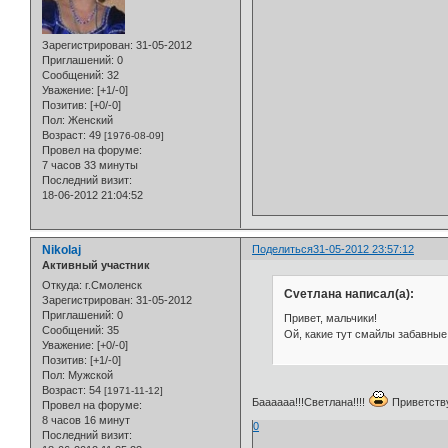
Зарегистрирован
: 31-05-2012
Приглашений:
0
Сообщений:
32
Уважение:
[+1/-0]
Позитив:
[+0/-0]
Пол:
Женский
Возраст:
49
[1976-08-09]
Провел на форуме:
7 часов 33 минуты
Последний визит:
18-06-2012 21:04:52
Nikolaj
Поделиться
31-05-2012 23:57:12
Активный участник
Откуда:
г.Смоленск
Cveтлана написал(а):
Зарегистрирован
: 31-05-2012
Приглашений:
0
Привет, мальчики!
Сообщений:
35
Ой, какие тут смайлы забавные 
Уважение:
[+0/-0]
Позитив:
[+1/-0]
Пол:
Мужской
Возраст:
54
[1971-11-12]
Баааааа!!!Светлана!!!!
Приветств
Провел на форуме:
8 часов 16 минут
0
Последний визит: