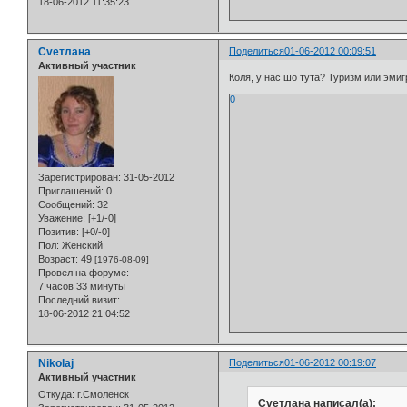
18-06-2012 11:35:23
Cveтлана
Поделиться
01-06-2012 00:09:51
Активный участник
Коля, у нас шо тута? Туризм или эмиг
0
Зарегистрирован
: 31-05-2012
Приглашений:
0
Сообщений:
32
Уважение:
[+1/-0]
Позитив:
[+0/-0]
Пол:
Женский
Возраст:
49
[1976-08-09]
Провел на форуме:
7 часов 33 минуты
Последний визит:
18-06-2012 21:04:52
Nikolaj
Поделиться
01-06-2012 00:19:07
Активный участник
Откуда:
г.Смоленск
Cveтлана написал(а):