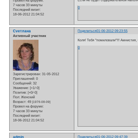
Если не будет содержательной наполне
Провел на форуме:
7 часов 33 минуты
0
Последний визит:
18-06-2012 21:04:52
Cveтлана
Поделиться
01-06-2012 09:23:55
Активный участник
Коля! Тебя "помиловали"!!! Амнистия, б
0
Зарегистрирован
: 31-05-2012
Приглашений:
0
Сообщений:
32
Уважение:
[+1/-0]
Позитив:
[+0/-0]
Пол:
Женский
Возраст:
49
[1976-08-09]
Провел на форуме:
7 часов 33 минуты
Последний визит:
18-06-2012 21:04:52
admin
Поделиться
01-06-2012 09:47:39