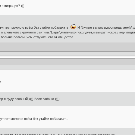
и эмиграция? )))
тут вот можно о всём без утайки побалакать!
И Глупые вапросы,поопределяем!А 
маленького скромного сайтика."Царь",маленько поколдует,и выйдет искра.Люди подтян
о больше пользы ,чем отлучить его от общества.
?
р я буду злобный )))) Всех забаню ))))
ут вот можно о всём без утайки побалакать!