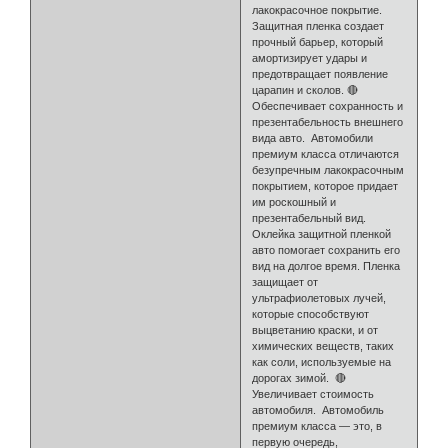
лакокрасочное покрытие.
Защитная пленка создает
прочный барьер, который
амортизирует удары и
предотвращает появление
царапин и сколов. 🔴
Обеспечивает сохранность и
презентабельность внешнего
вида авто. Автомобили
премиум класса отличаются
безупречным лакокрасочным
покрытием, которое придает
им роскошный и
презентабельный вид.
Оклейка защитной пленкой
авто помогает сохранить его
вид на долгое время. Пленка
защищает от
ультрафиолетовых лучей,
которые способствуют
выцветанию краски, и от
химических веществ, таких
как соли, используемые на
дорогах зимой. 🔴
Увеличивает стоимость
автомобиля. Автомобиль
премиум класса — это, в
первую очередь,