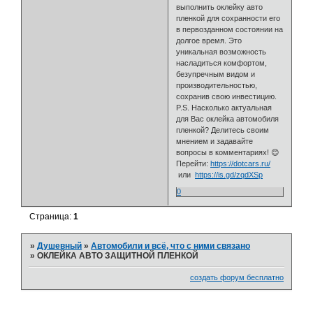
выполнить оклейку авто
пленкой для сохранности его
в первозданном состоянии на
долгое время. Это
уникальная возможность
насладиться комфортом,
безупречным видом и
производительностью,
сохранив свою инвестицию.
P.S. Насколько актуальная
для Вас оклейка автомобиля
пленкой? Делитесь своим
мнением и задавайте
вопросы в комментариях! 😊
Перейти:
https://dotcars.ru/
или
https://is.gd/zqdXSp
0
Страница:
1
»
Душевный
»
Автомобили и всё, что с ними связано
»
ОКЛЕЙКА АВТО ЗАЩИТНОЙ ПЛЕНКОЙ
создать форум бесплатно