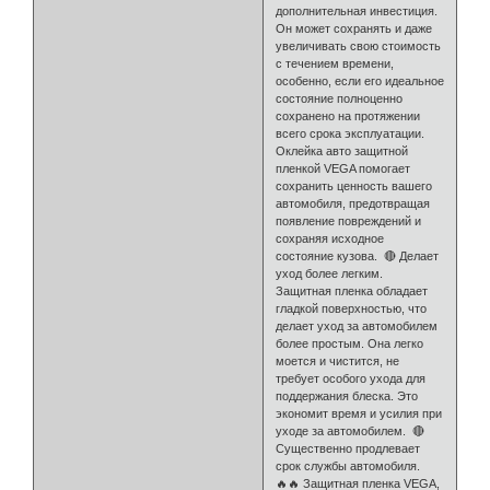
дополнительная инвестиция.
Он может сохранять и даже
увеличивать свою стоимость
с течением времени,
особенно, если его идеальное
состояние полноценно
сохранено на протяжении
всего срока эксплуатации.
Оклейка авто защитной
пленкой VEGA помогает
сохранить ценность вашего
автомобиля, предотвращая
появление повреждений и
сохраняя исходное
состояние кузова. 🔴 Делает
уход более легким.
Защитная пленка обладает
гладкой поверхностью, что
делает уход за автомобилем
более простым. Она легко
моется и чистится, не
требует особого ухода для
поддержания блеска. Это
экономит время и усилия при
уходе за автомобилем. 🔴
Существенно продлевает
срок службы автомобиля.
🔥🔥 Защитная пленка VEGA,