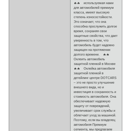
🔥🔥 используемая нами
для автомобилей премиум
класса, имеют высокую
степень износостойкости.
Это означает, что она
способна прослужить долгое
время, сохраняя свои
защитные свойства, что дает
уверенность в том, что
автомобиль будет надежно
защищен на протяжении
долгого времени. 🔥🔥
Оклеить автомобиль
защитной пленкой в Москве
🔥🔥 Оклейка автомобиля
защитной пленкой в
детейлинг центре DOTCARS
– это не просто улучшение
внешнего вида, но и
инвестиция в сохранность и
стоимость автомобиля. Она
обеспечивает надежную
защиту от повреждений,
увеличивает срок службы и
облегчает уход за машиной.
Поэтому, если вы владелец
автомобиля Премиум
сегмента, мы предлагаем