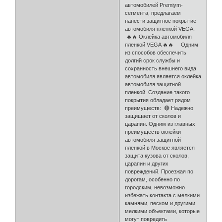
автомобилей Premiym-
сегмента, предлагаем
нанести защитное покрытие
автомобиля пленкой VEGA.
🔥🔥 Оклейка автомобиля
пленкой VEGA 🔥🔥 Одним
из способов обеспечить
долгий срок службы и
сохранность внешнего вида
автомобиля является оклейка
автомобиля защитной
пленкой. Создание такого
покрытия обладает рядом
преимуществ: 🔴 Надежно
защищает от сколов и
царапин. Одним из главных
преимуществ оклейки
автомобиля защитной
пленкой в Москве является
защита кузова от сколов,
царапин и других
повреждений. Проезжая по
дорогам, особенно по
городским, невозможно
избежать контакта с мелкими
камнями, песком и другими
мелкими объектами, которые
могут повредить