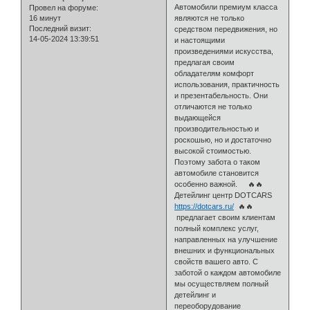
Автомобили премиум класса
Провел на форуме:
16 минут
являются не только
Последний визит:
средством передвижения, но
14-05-2024 13:39:51
и настоящими
произведениями искусства,
предлагая своим
обладателям комфорт
использования, практичность
и презентабельность. Они
отличаются не только
выдающейся
производительностью и
роскошью, но и достаточно
высокой стоимостью.
Поэтому забота о таком
автомобиле становится
особенно важной. 🔥🔥
Детейлинг центр DOTCARS
https://dotcars.ru/
🔥🔥
предлагает своим клиентам
полный комплекс услуг,
направленных на улучшение
внешних и функциональных
свойств вашего авто. С
заботой о каждом автомобиле
мы осуществляем полный
детейлинг и
переоборудование