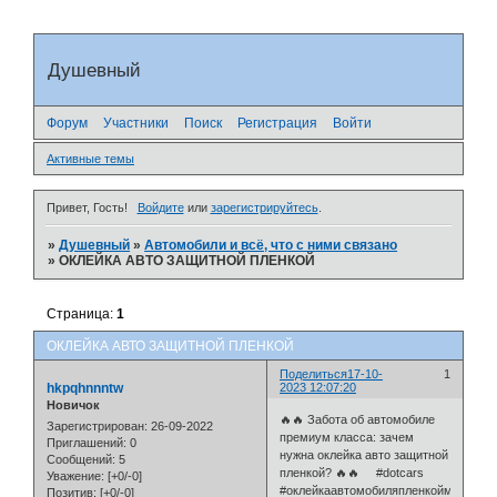
Душевный
Форум
Участники
Поиск
Регистрация
Войти
Активные темы
Привет, Гость!
Войдите
или
зарегистрируйтесь
.
»
Душевный
»
Автомобили и всё, что с ними связано
»
ОКЛЕЙКА АВТО ЗАЩИТНОЙ ПЛЕНКОЙ
Страница:
1
ОКЛЕЙКА АВТО ЗАЩИТНОЙ ПЛЕНКОЙ
Поделиться
17-10-
1
hkpqhnnntw
2023 12:07:20
Новичок
🔥🔥 Забота об автомобиле
Зарегистрирован
: 26-09-2022
премиум класса: зачем
Приглашений:
0
нужна оклейка авто защитной
Сообщений:
5
пленкой? 🔥🔥 #dotcars
Уважение:
[+0/-0]
#оклейкаавтомобиляпленкоймосква
Позитив:
[+0/-0]