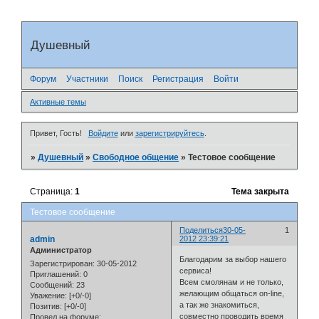
Душевный
Форум
Участники
Поиск
Регистрация
Войти
Активные темы
Привет, Гость!
Войдите
или
зарегистрируйтесь
.
»
Душевный
»
Свободное общение
»
Тестовое сообщение
Страница:
1
Тема закрыта
Тестовое сообщение
Поделиться
30-05-
1
admin
2012 23:39:21
Администратор
Благодарим за выбор нашего
Зарегистрирован
: 30-05-2012
сервиса!
Приглашений:
0
Всем смолянам и не только,
Сообщений:
23
желающим общаться on-line,
Уважение:
[+0/-0]
а так же знакомиться,
Позитив:
[+0/-0]
совместно проводить время
Провел на форуме: