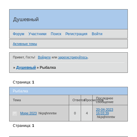
Душевный
Форум
Участники
Поиск
Регистрация
Войти
Активные темы
Привет, Гость!
Войдите
или
зарегистрируйтесь
.
»
Душевный
»
Рыбалка
Страница:
1
Рыбалка
Последнее
Тема
Ответов
Просмотров
сообщение
20-04-2023
Море 2023
hkpqhnnntw
0
4
16:03:39
hkpqhnnntw
Страница:
1