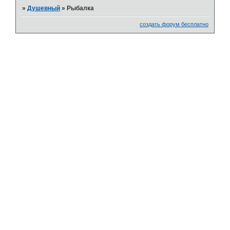
»
Душевный
»
Рыбалка
создать форум бесплатно